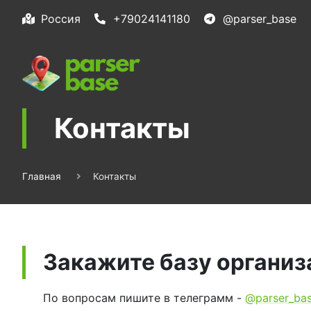
Россия
+79024141180
@parser_base
Контакты
Главная
Контакты
Закажите базу организ
По вопросам пишите в телеграмм -
@parser_ba