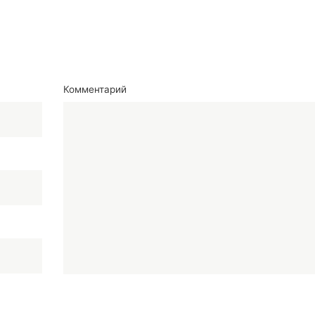
Комментарий
Сообщение отправлено
Ваше сообщение успешно отправлено. В ближайшее время
наш менеджер свяжется с вами.